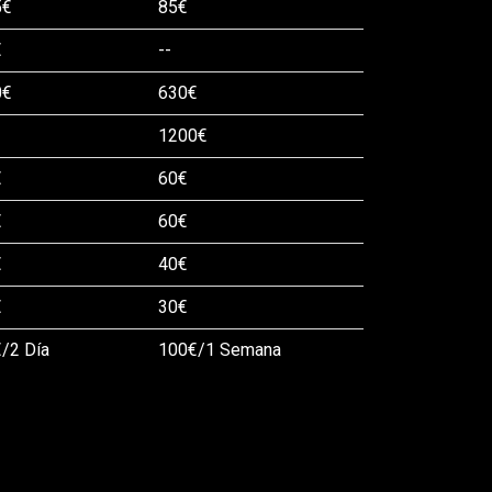
5€
85€
€
--
0€
630€
1200€
€
60€
€
60€
€
40€
€
30€
/2 Día
100€/1 Semana
00€ + 20 PB