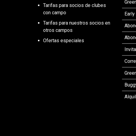
Green
Tarifas para socios de clubes
con campo
Early
Tarifas para nuestros socios en
Abon
otros campos
Abon
Ofertas especiales
Invit
Corr
Gree
Buggy
Alqui
MEM
12 me