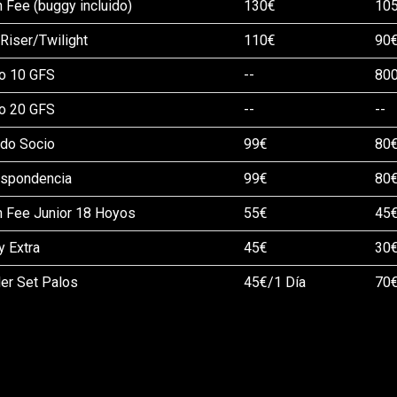
 Fee (buggy incluido)
130€
10
 Riser/Twilight
110€
90
o 10 GFS
--
80
o 20 GFS
--
--
ado Socio
99€
80
espondencia
99€
80
n Fee Junior 18 Hoyos
55€
45
 Extra
45€
30
ler Set Palos
45€/1 Día
70€
BRESÍA
ses individual
48